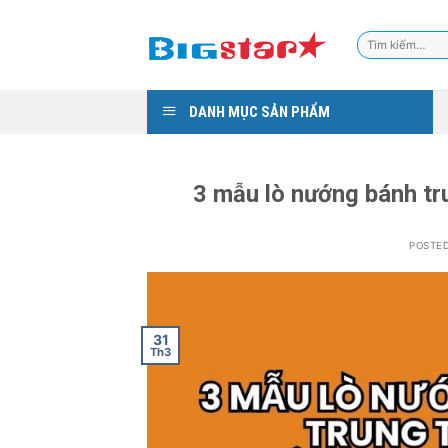
Skip
to
Tìm
content
kiếm:
DANH MỤC SẢN PHẨM
3 mẫu lò nướng bánh tr
POSTE
31
Th3