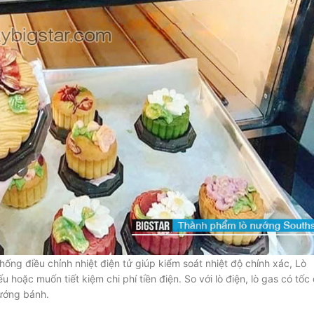
hống điều chỉnh nhiệt điện tử giúp kiểm soát nhiệt độ chính xác, Lò
hoặc muốn tiết kiệm chi phí tiền điện. So với lò điện, lò gas có tốc
nướng bánh.