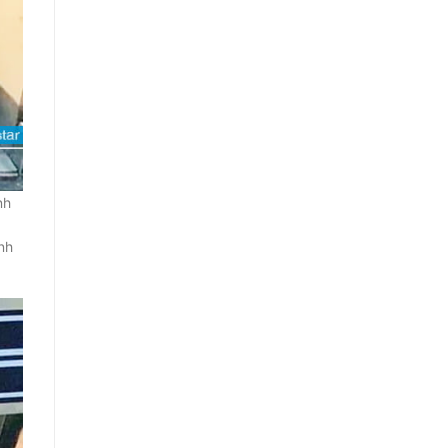
nh
nh