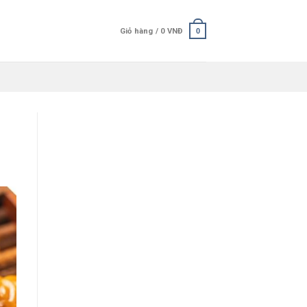
Giỏ hàng /
0
VNĐ
0