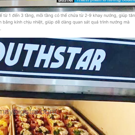
kế từ 1 đến 3 tầng, mỗi tầng có thể chứa từ 2-9 khay nướng, giúp tă
 bằng kính chịu nhiệt, giúp dễ dàng quan sát quá trình nướng mà
.