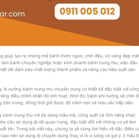
ọng giúp tạo ra những mẻ bánh thơm ngon, chín đều, vỏ vàng đẹp mắ
i làm bánh chuyên nghiệp hoặc kinh doanh bánh trung thu, việc đầu 
thiết để đảm bảo chất lượng thành phẩm và nâng cao hiệu suất sản
ng, lò nướng bánh trung thu chuyên dụng có thiết kế đặc biệt với côn
 năng điều chỉnh nhiệt độ linh hoạt. Nhờ đó, bánh khi nướng sẽ chín 
ng bên trong, đồng thời giữ được độ mềm mịn và màu sắc hấp dẫn.
ớng bánh trung thu với đa dạng mẫu mã, công suất và tính năng khác
nhu cầu sử dụng là rất quan trọng, đặc biệt đối với những cơ sở làm
t lớn. Trong bài viết này, chúng ta sẽ cùng tìm hiểu về đặc điểm c
 sao nên sử dụng lò chuyên dụng thay vì lò vi sóng và gợi ý 3 mẫu l