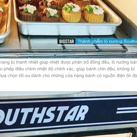
rang bị thanh nhiệt giúp nhiệt được phân bổ đồng đều, lò nướng bá
o phép điều chỉnh nhiệt độ chính xác, giúp bánh chín đều, không bị
 lựa chọn tối ưu dành cho những cửa hàng bánh có nguồn điện ổn đị