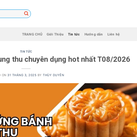
TRANG CHỦ
Giới Thiệu
Tin tức
Hướng dẫn
Liên hệ
TIN TỨC
ung thu chuyên dụng hot nhất T08/2026
D ON
31 THÁNG 3, 2025
BY
THÙY DUYÊN