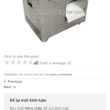
Click to rate this post!
[Total:
0
Average:
0
]
Trackbacks are closed, but you can
post a comment
.
←
Previous
Next
→
Để lại một bình luận
Bạn phải
đăng nhập
để gửi bình luận.