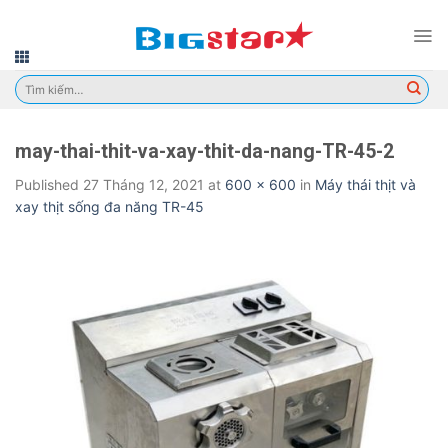
Skip
to
content
Tìm
kiếm:
may-thai-thit-va-xay-thit-da-nang-TR-45-2
Published
27 Tháng 12, 2021
at
600 × 600
in
Máy thái thịt và
xay thịt sống đa năng TR-45