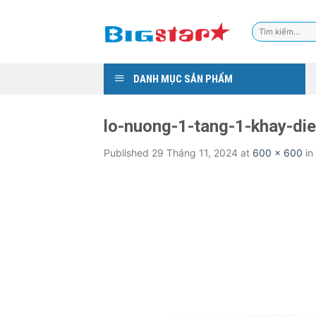
Skip
to
Tìm
content
kiếm:
DANH MỤC SẢN PHẨM
lo-nuong-1-tang-1-khay-die
Published
29 Tháng 11, 2024
at
600 × 600
in