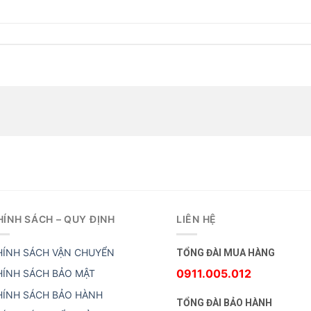
HÍNH SÁCH – QUY ĐỊNH
LIÊN HỆ
HÍNH SÁCH VẬN CHUYỂN
TỔNG ĐÀI MUA HÀNG
0911.005.012
HÍNH SÁCH BẢO MẬT
HÍNH SÁCH BẢO HÀNH
TỔNG ĐÀI BẢO HÀNH