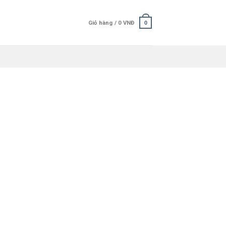
Giỏ hàng /
0
VNĐ
0