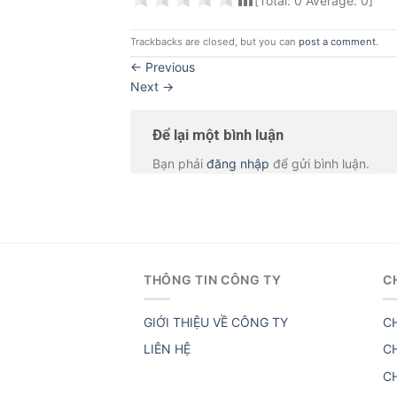
[Total:
0
Average:
0
]
Trackbacks are closed, but you can
post a comment
.
←
Previous
Next
→
Để lại một bình luận
Bạn phải
đăng nhập
để gửi bình luận.
THÔNG TIN CÔNG TY
C
GIỚI THIỆU VỀ CÔNG TY
C
LIÊN HỆ
C
C