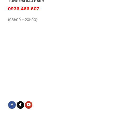
TỔNG ĐÀI BẢO HÀNH
0936.466.607
(08h00 – 20h00)