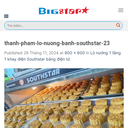
Skip
to
content
Tìm
kiếm:
thanh-pham-lo-nuong-banh-southstar-23
Published
29 Tháng 11, 2024
at
900 × 600
in
Lò nướng 1 tầng
1 khay điện Southstar bảng điện tử