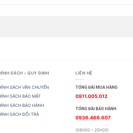
HÍNH SÁCH – QUY ĐỊNH
LIÊN HỆ
HÍNH SÁCH VẬN CHUYỂN
TỔNG ĐÀI MUA HÀNG
0911.005.012
HÍNH SÁCH BẢO MẬT
HÍNH SÁCH BẢO HÀNH
TỔNG ĐÀI BẢO HÀNH
HÍNH SÁCH ĐỔI TRẢ
0936.466.607
(08h00 – 20h00)