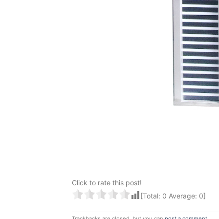
Click to rate this post!
[Total:
0
Average:
0
]
Trackbacks are closed, but you can
post a comment
.