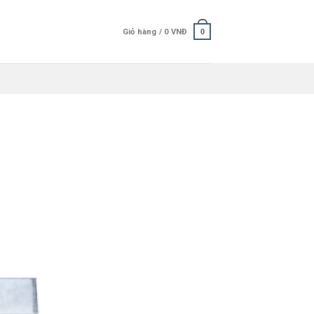
Giỏ hàng /
0
VNĐ
0