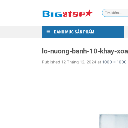
Skip
to
Tìm
content
kiếm:
DANH MỤC SẢN PHẨM
lo-nuong-banh-10-khay-xoay
Published
12 Tháng 12, 2024
at
1000 × 1000