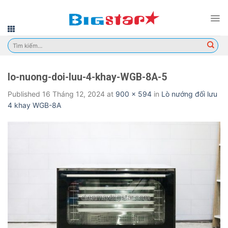
Skip
to
content
Tìm
kiếm:
lo-nuong-doi-luu-4-khay-WGB-8A-5
Published
16 Tháng 12, 2024
at
900 × 594
in
Lò nướng đối lưu
4 khay WGB-8A