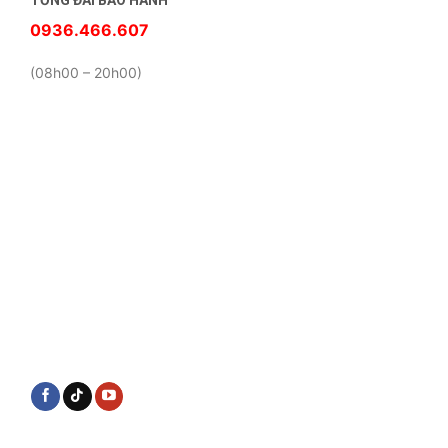
TỔNG ĐÀI BẢO HÀNH
0936.466.607
(08h00 – 20h00)