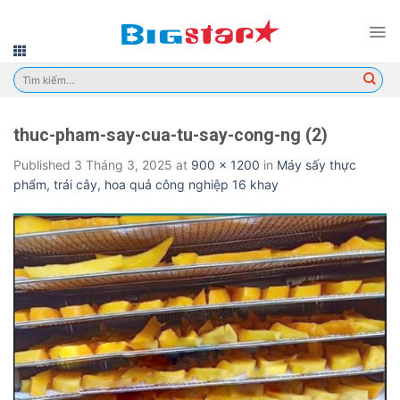
Skip
to
content
Tìm
kiếm:
thuc-pham-say-cua-tu-say-cong-ng (2)
Published
3 Tháng 3, 2025
at
900 × 1200
in
Máy sấy thực
phẩm, trái cây, hoa quả công nghiệp 16 khay