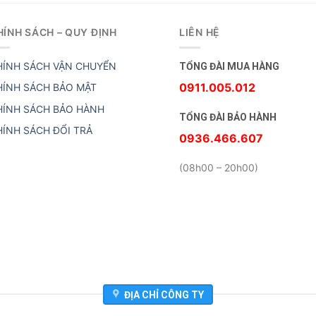
HÍNH SÁCH – QUY ĐỊNH
LIÊN HỆ
HÍNH SÁCH VẬN CHUYỂN
TỔNG ĐÀI MUA HÀNG
0911.005.012
HÍNH SÁCH BẢO MẬT
HÍNH SÁCH BẢO HÀNH
TỔNG ĐÀI BẢO HÀNH
HÍNH SÁCH ĐỔI TRẢ
0936.466.607
(08h00 – 20h00)
ĐỊA CHỈ CÔNG TY