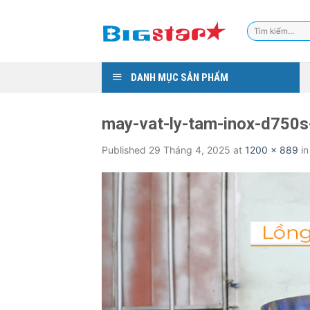
Skip
to
Tìm
content
kiếm:
DANH MỤC SẢN PHẨM
may-vat-ly-tam-inox-d750s
Published
29 Tháng 4, 2025
at
1200 × 889
i