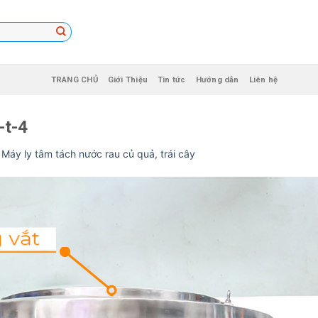
TRANG CHỦ
Giới Thiệu
Tin tức
Hướng dẫn
Liên hệ
-t-4
n
Máy ly tâm tách nước rau củ quả, trái cây