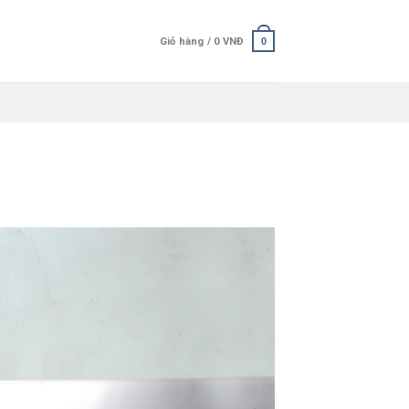
Giỏ hàng /
0
VNĐ
0