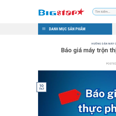
Skip
to
Tìm
content
kiếm:
DANH MỤC SẢN PHẨM
HƯỚNG DẪN MÁY C
Báo giá máy trộn t
POSTE
10
Th7