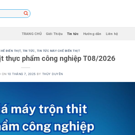
TRANG CHỦ
Giới Thiệu
Tin tức
Hướng dẫn
Liên hệ
HẾ BIẾN THỊT
,
TIN TỨC
,
TIN TỨC MÁY CHẾ BIẾN THỊT
hịt thực phẩm công nghiệp T08/2026
D ON
10 THÁNG 7, 2025
BY
THÙY DUYÊN