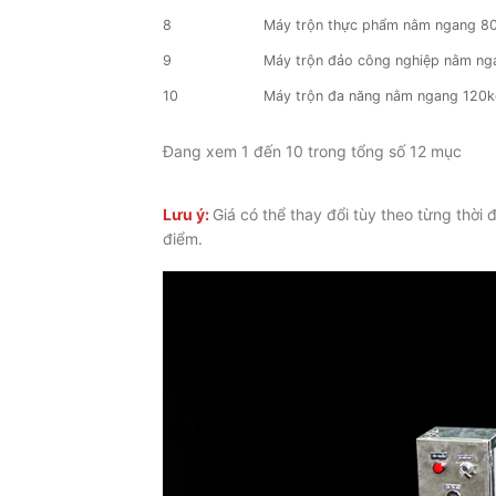
8
Máy trộn thực phẩm nằm ngang 8
9
Máy trộn đảo công nghiệp nằm ng
10
Máy trộn đa năng nằm ngang 120
Đang xem 1 đến 10 trong tổng số 12 mục
Lưu ý:
Giá có thể thay đổi tùy theo từng thời
điểm.