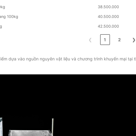
0kg
38.500.000
ang 100kg
40.500.000
kg
42.500.000
❮
1
2
❯
 điểm dựa vào nguồn nguyên vật liệu và chương trình khuyến mại tại t