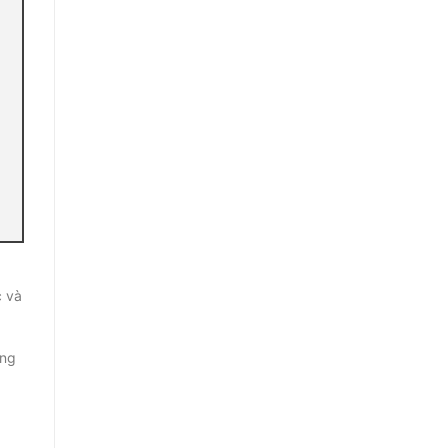
c và
ồng