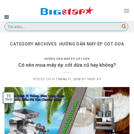
Skip
to
content
Tìm
kiếm:
CATEGORY ARCHIVES:
HƯỚNG DẪN MÁY ÉP CỐT DỪA
HƯỚNG DẪN MÁY ÉP CỐT DỪA
Có nên mua máy ép cốt dừa cũ hay không?
POSTED ON
11 THÁNG 11, 2019
BY
THÚY VY
11
Th11