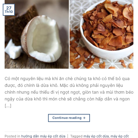
27
Th10
Có một nguyên liệu mà khi ăn chè chúng ta khó có thể bỏ qua
được, đó chính là dừa khô. Mặc dù không phải nguyên liệu
chính nhưng nếu thiếu đi vị ngọt ngọt, giòn tan và mùi thơm béo
ngậy của dừa khô thì món chè sẽ chẳng còn hấp dẫn và ngon
[…]
Continue reading
→
Posted in
hướng dẫn máy ép cốt dừa
|
Tagged
máy ép cốt dừa
,
máy ép cốt