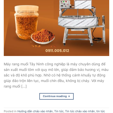
Máy rang muối Tây Ninh công nghiệp là máy chuyên dùng để
sản xuất muối tôm với quy mô lớn, giúp đảm bảo hương vị, màu
sắc và độ khô phù hợp. Nhờ có hệ thống cánh khuấy tự động
giúp đảo trộn liên tục, muối chín đều, không bị cháy. Với máy
rang muối […]
Continue reading
→
Posted in
Hướng dẫn chảo xào nhân
,
Tin tức
,
Tin tức chảo xào nhân
,
tin tức