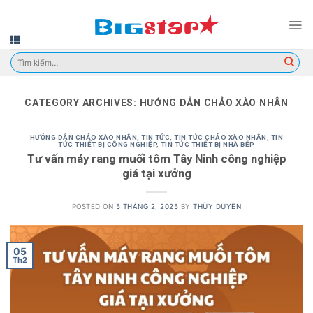
Skip
to
content
Tìm
kiếm:
CATEGORY ARCHIVES:
HƯỚNG DẪN CHẢO XÀO NHÂN
HƯỚNG DẪN CHẢO XÀO NHÂN
,
TIN TỨC
,
TIN TỨC CHẢO XÀO NHÂN
,
TIN
TỨC THIẾT BỊ CÔNG NGHIỆP
,
TIN TỨC THIẾT BỊ NHÀ BẾP
Tư vấn máy rang muối tôm Tây Ninh công nghiệp
giá tại xưởng
POSTED ON
5 THÁNG 2, 2025
BY
THÙY DUYÊN
05
Th2