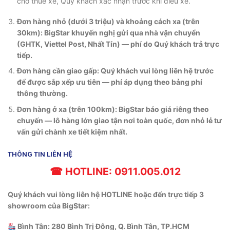
cho thuê xe, Quý khách xác nhận trước khi điều xe.
Đơn hàng nhỏ (dưới 3 triệu) và khoảng cách xa (trên
30km): BigStar khuyến nghị gửi qua nhà vận chuyển
(GHTK, Viettel Post, Nhất Tín) — phí do Quý khách trả trực
tiếp.
Đơn hàng cần giao gấp: Quý khách vui lòng liên hệ trước
để được sắp xếp ưu tiên — phí áp dụng theo bảng phí
thông thường.
Đơn hàng ở xa (trên 100km): BigStar báo giá riêng theo
chuyến — lô hàng lớn giao tận nơi toàn quốc, đơn nhỏ lẻ tư
vấn gửi chành xe tiết kiệm nhất.
THÔNG TIN LIÊN HỆ
☎ HOTLINE: 0911.005.012
Quý khách vui lòng liên hệ HOTLINE hoặc đến trực tiếp 3
showroom của BigStar:
Bình Tân: 280 Bình Trị Đông, Q. Bình Tân, TP.HCM