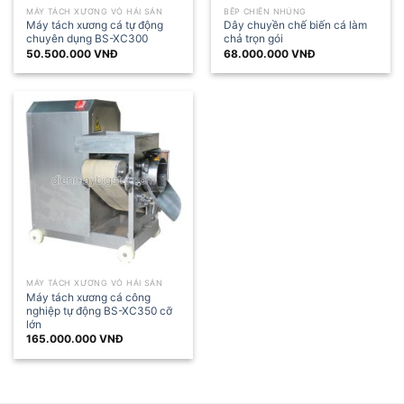
MÁY TÁCH XƯƠNG VỎ HẢI SẢN
BẾP CHIÊN NHÚNG
Máy tách xương cá tự động
Dây chuyền chế biến cá làm
chuyên dụng BS-XC300
chả trọn gói
50.500.000
VNĐ
68.000.000
VNĐ
MÁY TÁCH XƯƠNG VỎ HẢI SẢN
Máy tách xương cá công
nghiệp tự động BS-XC350 cỡ
lớn
165.000.000
VNĐ