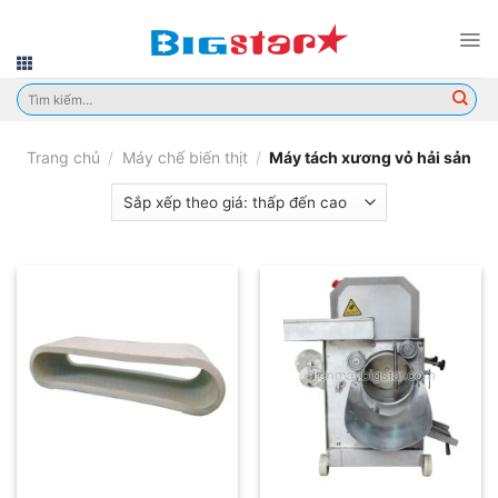
Skip
to
content
Tìm
kiếm:
Trang chủ
/
Máy chế biến thịt
/
Máy tách xương vỏ hải sản