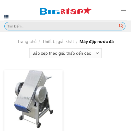
Skip
to
content
Tìm
kiếm:
Trang chủ
/
Thiết bị giải khát
/
Máy đập nước đá