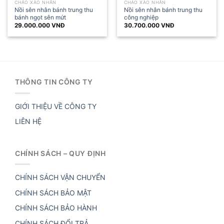
CHẢO XÀO NHÂN
CHẢO XÀO NHÂN
Nồi sên nhân bánh trung thu
Nồi sên nhân bánh trung thu
bánh ngọt sên mứt
công nghiệp
29.000.000
VNĐ
30.700.000
VNĐ
THÔNG TIN CÔNG TY
GIỚI THIỆU VỀ CÔNG TY
LIÊN HỆ
CHÍNH SÁCH – QUY ĐỊNH
CHÍNH SÁCH VẬN CHUYỂN
CHÍNH SÁCH BẢO MẬT
CHÍNH SÁCH BẢO HÀNH
CHÍNH SÁCH ĐỔI TRẢ