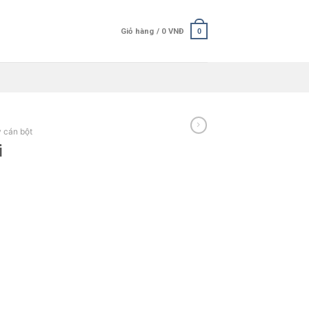
Giỏ hàng /
0
VNĐ
0
 cán bột
i