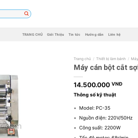
TRANG CHỦ
Giới Thiệu
Tin tức
Hướng dẫn
Liên hệ
Trang chủ
/
Thiết bị làm bánh
/
Máy
Máy cán bột cắt sợ
14.500.000
VNĐ
Thông số kỹ thuật
Model: PC-35
Nguồn điện: 220V/50Hz
Công suất: 2200W
Tốc độ motor: 68r/min