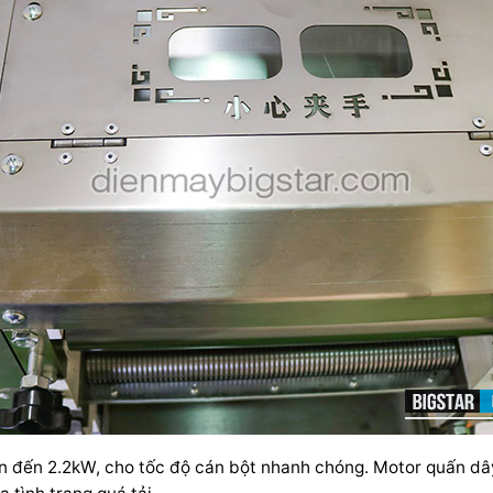
ên đến 2.2kW, cho tốc độ cán bột nhanh chóng. Motor quấn d