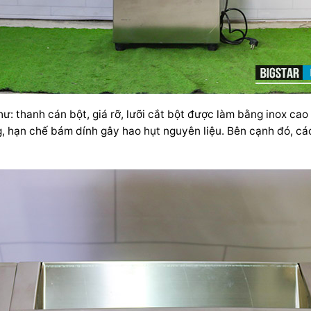
hư: thanh cán bột, giá rỡ, lưỡi cắt bột được làm bằng inox ca
, hạn chế bám dính gây hao hụt nguyên liệu. Bên cạnh đó, các