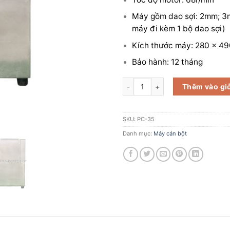
Máy gồm dao sợi: 2mm; 3
máy đi kèm 1 bộ dao sợi)
Kích thước máy: 280 x 4
Bảo hành: 12 tháng
Máy cán bột cắt sợi số lượng
Thêm vào gi
SKU:
PC-35
Danh mục:
Máy cán bột