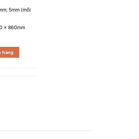
mm; 5mm (mỗi
90 x 860mm
ỏ hàng