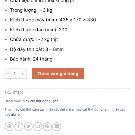
Chất liệu chính: Inox không gỉ
1.200.000 VN
Trọng lượng : ~3 kg
Kích thước máy (mm): 435 x 170 x 330
Kích thước dao (mm): 200
Chứa được 1~2 kg thịt
Độ dày thịt cắt: 3 – 8mm
Bảo hành: 24 tháng
Máy cắt thịt cầm tay giá rẻ số lượng
Thêm vào giỏ hàng
SKU:
ST200
Danh mục:
Máy cắt thịt đông lạnh
Thẻ:
máy cắt thịt cầm tay
,
máy cắt thịt chín
,
máy cắt thịt đông lạnh
,
máy cắt
thịt giá rẻ