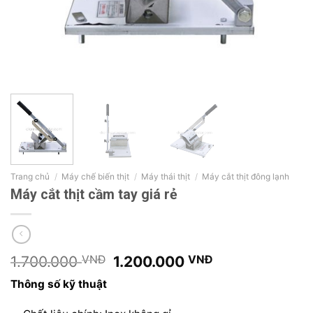
Trang chủ
/
Máy chế biến thịt
/
Máy thái thịt
/
Máy cắt thịt đông lạnh
Máy cắt thịt cầm tay giá rẻ
Giá
Giá
1.700.000
VNĐ
1.200.000
VNĐ
gốc
hiện
Thông số kỹ thuật
là:
tại
1.700.000 VNĐ.
là: