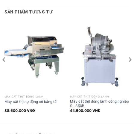
SẢN PHẨM TƯƠNG TỰ
MÁY CẮT THỊT ĐÔNG LẠNH
MÁY CẮT THỊT ĐÔNG LẠNH
Máy cắt thịt đông lạnh công nghiệp
Máy cắt thịt tự động có băng tải
SL 350B
88.500.000
VNĐ
44.500.000
VNĐ