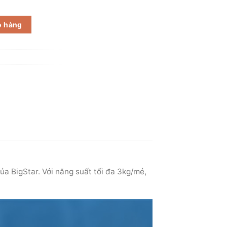
ượng
ỏ hàng
ủa BigStar. Với năng suất tối đa 3kg/mẻ,