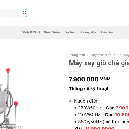
TRANG CHỦ
Giới Thiệu
Tin tức
Hướng dẫn
Liên hệ
Trang chủ
/
Máy chế biến thịt
/
Máy
Máy xay giò chả gi
7.900.000
VNĐ
Thông số kỹ thuật
Nguồn điện:
+ 220V/50Hz –
Giá:
7.90
+ 110V/60Hz –
Giá:
10.50
+ 380V/50Hz (mô tơ + biế
Giá:
11.500.000đ