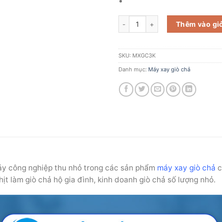
Máy xay giò chả gia đình 3kg số l
Thêm vào gi
SKU:
MXGC3K
Danh mục:
Máy xay giò chả
y công nghiệp thu nhỏ trong các sản phẩm
máy xay giò chả
c
ịt làm giò chả hộ gia đình, kinh doanh giò chả số lượng nhỏ.