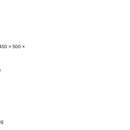
450 x 500 x
m
ng