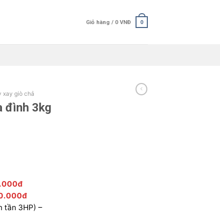
Giỏ hàng /
0
VNĐ
0
 xay giò chả
a đình 3kg
0.000đ
0.000đ
n tần 3HP) –