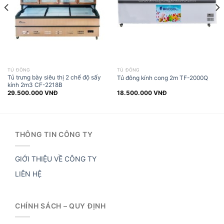
TỦ ĐÔNG
TỦ ĐÔNG
Tủ trưng bày siêu thị 2 chế độ sấy
Tủ đông kính cong 2m TF-2000Q
kính 2m3 CF-2218B
29.500.000
VNĐ
18.500.000
VNĐ
THÔNG TIN CÔNG TY
GIỚI THIỆU VỀ CÔNG TY
LIÊN HỆ
CHÍNH SÁCH – QUY ĐỊNH