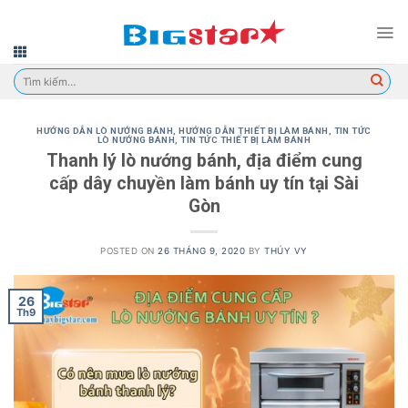
Skip
to
content
Tìm
kiếm:
HƯỚNG DẪN LÒ NƯỚNG BÁNH
,
HƯỚNG DẪN THIẾT BỊ LÀM BÁNH
,
TIN TỨC
LÒ NƯỚNG BÁNH
,
TIN TỨC THIẾT BỊ LÀM BÁNH
Thanh lý lò nướng bánh, địa điểm cung
cấp dây chuyền làm bánh uy tín tại Sài
Gòn
POSTED ON
26 THÁNG 9, 2020
BY
THÚY VY
26
Th9