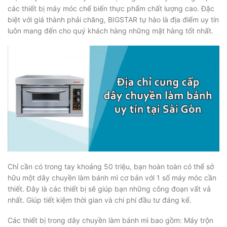
các thiết bị máy móc chế biến thực phẩm chất lượng cao. Đặc
biệt với giá thành phải chăng, BIGSTAR tự hào là địa điểm uy tín
luôn mang đến cho quý khách hàng những mặt hàng tốt nhất.
Chỉ cần có trong tay khoảng 50 triệu, bạn hoàn toàn có thể sở
hữu một dây chuyền làm bánh mì cơ bản với 1 số máy móc cần
thiết. Đây là các thiết bị sẽ giúp bạn những công đoạn vất vả
nhất. Giúp tiết kiệm thời gian và chi phí đầu tư đáng kể.
Các thiết bị trong dây chuyền làm bánh mì bao gồm: Máy trộn