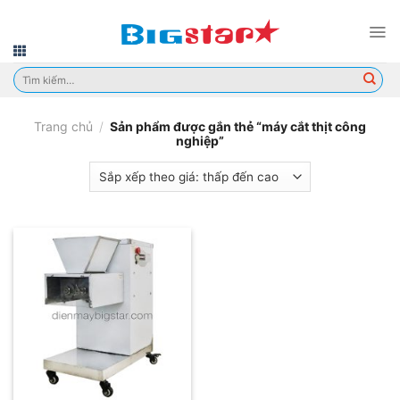
Skip
to
content
Tìm
kiếm:
Trang chủ
/
Sản phẩm được gắn thẻ “máy cắt thịt công
nghiệp”