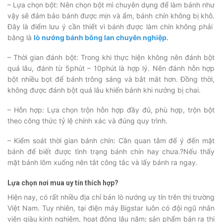
– Lựa chọn bột: Nên chọn bột mì chuyên dụng để làm bánh như
vậy sẽ đảm bảo bánh được mịn và ẩm, bánh chín không bị khô.
Đây là điểm lưu ý cần thiết vì bánh được làm chín không phải
bằng là
lò nướng bánh bông lan chuyên nghiệp
.
– Thời gian đánh bột: Trong khi thực hiện không nên đánh bột
quá lâu, đánh từ 5phút – 10phút là hợp lý. Nên đánh hỗn hợp
bột nhiều bọt để bánh trông sáng và bắt mắt hơn. Đồng thời,
không được đánh bột quá lâu khiến bánh khi nướng bị chai.
– Hỗn hợp: Lựa chọn trộn hỗn hợp đầy đủ, phù hợp, trộn bột
theo công thức tỷ lệ chính xác và đúng quy trình.
– Kiểm soát thời gian bánh chín: Cần quan tâm để ý đến mặt
bánh để biết được tình trạng bánh chín hay chưa.?Nếu thấy
mặt bánh lõm xuống nên tắt công tắc và lấy bánh ra ngay.
Lựa chọn nơi mua uy tín thích hợp?
Hiện nay, có rất nhiều địa chỉ bán lò nướng uy tín trên thị trường
Việt Nam. Tuy nhiên, tại điện máy Bigstar luôn có đội ngũ nhân
viên giàu kinh nghiệm, hoạt động lâu năm; sản phẩm bán ra thị