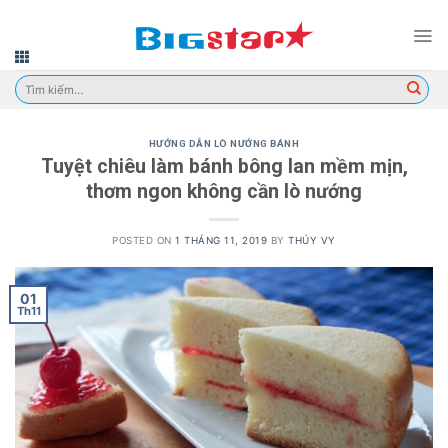
Skip
to
content
Tìm
kiếm:
HƯỚNG DẪN LÒ NƯỚNG BÁNH
Tuyệt chiêu làm bánh bông lan mềm mịn,
thơm ngon không cần lò nướng
POSTED ON
1 THÁNG 11, 2019
BY
THÚY VY
01
Th11