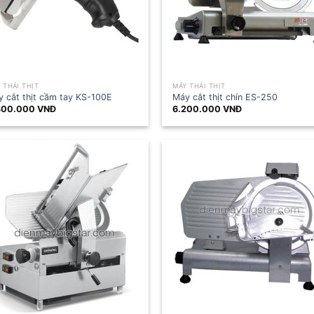
 THÁI THỊT
MÁY THÁI THỊT
 cắt thịt cầm tay KS-100E
Máy cắt thịt chín ES-250
300.000
VNĐ
6.200.000
VNĐ
.