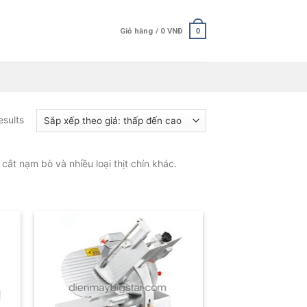
Giỏ hàng /
0
VNĐ
0
esults
cắt nạm bò và nhiều loại thịt chín khác.