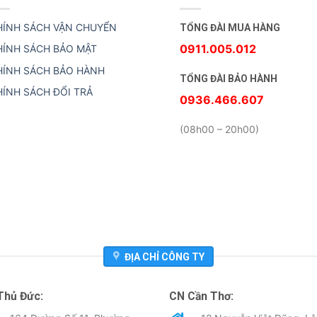
HÍNH SÁCH VẬN CHUYỂN
TỔNG ĐÀI MUA HÀNG
0911.005.012
HÍNH SÁCH BẢO MẬT
HÍNH SÁCH BẢO HÀNH
TỔNG ĐÀI BẢO HÀNH
HÍNH SÁCH ĐỔI TRẢ
0936.466.607
(08h00 – 20h00)
ĐỊA CHỈ CÔNG TY
Thủ Đức:
CN Cần Thơ: