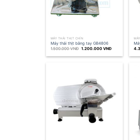
MÁY THÁI THỊT CHÍN
MÁY
Máy thái thịt bằng tay GB4806
Máy
Giá
Giá
1.500.000
VNĐ
1.200.000
VNĐ
4.
gốc
hiện
là:
tại
1.500.000 VNĐ.
là:
1.200.000 VNĐ