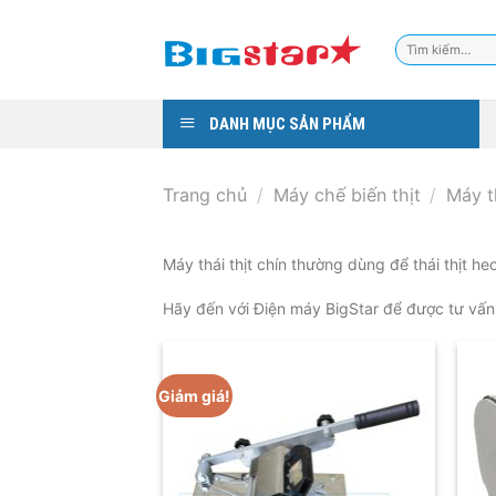
Skip
to
Tìm
content
kiếm:
DANH MỤC SẢN PHẨM
Trang chủ
/
Máy chế biến thịt
/
Máy t
Máy thái thịt chín thường dùng để thái thịt h
Hãy đến với Điện máy BigStar để được tư vấ
Giảm giá!