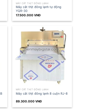
MÁY CẮT THỊT ĐÔNG LẠNH
Máy cắt thịt đông lạnh tự động
YQR-30
17.500.000
VNĐ
MÁY CẮT THỊT ĐÔNG LẠNH
0B
Máy cắt thịt đông lạnh 8 cuộn RJ-8
89.300.000
VNĐ