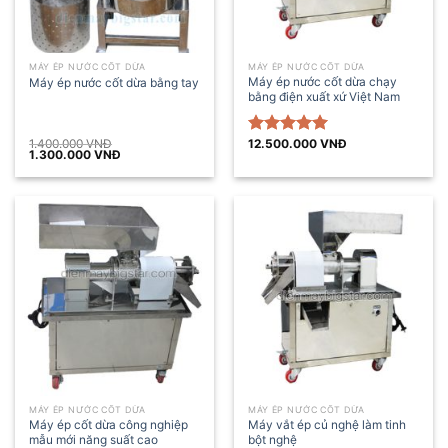
MÁY ÉP NƯỚC CỐT DỪA
MÁY ÉP NƯỚC CỐT DỪA
Máy ép nước cốt dừa chạy
Máy ép nước cốt dừa bằng tay
bằng điện xuất xứ Việt Nam
1.400.000
VNĐ
12.500.000
VNĐ
Được xếp
Giá
Giá
1.300.000
VNĐ
hạng
5.00
gốc
hiện
là:
tại
5 sao
1.400.000 VNĐ.
là:
1.300.000 VNĐ.
MÁY ÉP NƯỚC CỐT DỪA
MÁY ÉP NƯỚC CỐT DỪA
Máy ép cốt dừa công nghiệp
Máy vắt ép củ nghệ làm tinh
mẫu mới năng suất cao
bột nghệ