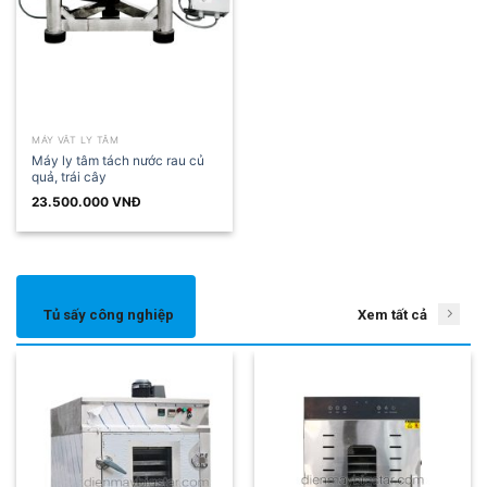
MÁY VẮT LY TÂM
Máy ly tâm tách nước rau củ
quả, trái cây
23.500.000
VNĐ
Tủ sấy công nghiệp
Xem tất cả