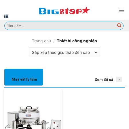
Skip
to
content
Tìm
kiếm:
Trang chủ
/
Thiết bị công nghiệp
Máy vắt ly tâm
Xem tất cả