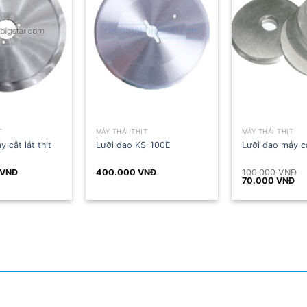
MÁY THÁI THỊT
MÁY THÁI THỊT
 lát thịt
Lưỡi dao KS-100E
Lưỡi dao máy cắt th
400.000
VNĐ
100.000
VNĐ
Giá
Giá
70.000
VNĐ
gốc
hiện
là:
tại
100.000 VNĐ.
là:
70.000