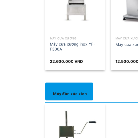
MÁY CƯA XƯƠNG
MÁY CƯA XƯƠNG
Máy cưa xương inox YF-
Máy cưa xương J210
F300A
22.600.000
VNĐ
12.500.000
VNĐ
Máy đùn xúc xích