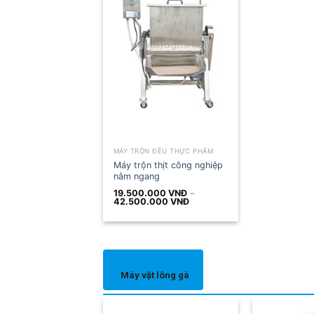
MÁY TRỘN ĐỀU THỰC PHẨM
Máy trộn thịt công nghiệp
nằm ngang
19.500.000
VNĐ
–
Khoảng
42.500.000
VNĐ
giá:
từ
19.500.000 VNĐ
đến
42.500.000 VNĐ
Máy vặt lông gà