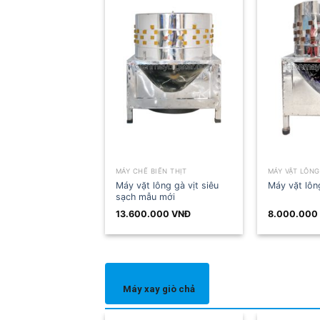
MÁY CHẾ BIẾN THỊT
MÁY VẶT LÔNG
Máy vặt lông gà vịt siêu
Máy vặt lôn
sạch mẫu mới
13.600.000
VNĐ
8.000.000
Máy xay giò chả