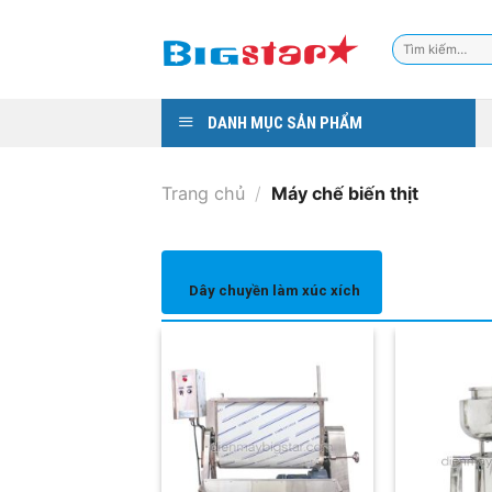
Skip
to
Tìm
content
kiếm:
DANH MỤC SẢN PHẨM
Trang chủ
/
Máy chế biến thịt
Dây chuyền làm xúc xích