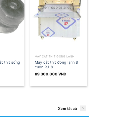
MÁY CẮT THỊT ĐÔNG LẠNH
MÁY THÁI THỊT SỐNG
Máy cắt thịt đông lạnh 8
ịt sống
Máy cắt thịt ZQ-180
cuộn RJ-8
89.300.000
VNĐ
30.500.000
VNĐ
 VNĐ.
Xem tất cả