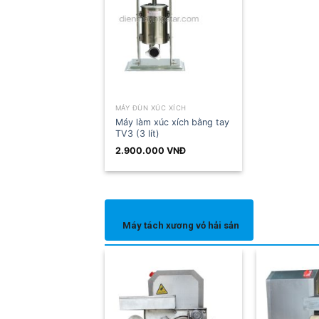
MÁY ĐÙN XÚC XÍCH
Máy làm xúc xích bằng tay
TV3 (3 lít)
2.900.000
VNĐ
Máy tách xương vỏ hải sản