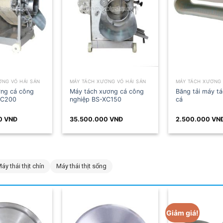
Y TÁCH XƯƠNG VỎ HẢI SẢN
MÁY TÁCH XƯƠNG VỎ HẢI SẢN
BẾP C
y tách xương cá công
Băng tải máy tách xương
Dây c
hiệp BS-XC150
cá
làm ch
5.500.000
VNĐ
2.500.000
VNĐ
68.0
áy thái thịt chín
Máy thái thịt sống
Giảm giá!