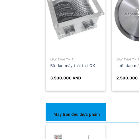
 SỐNG
MÁY THÁI THỊT
MÁY THÁI THỊT
 tươi sống
Bộ dao máy thái thịt QX
Lưỡi dao máy cắt
VNĐ
3.500.000
VNĐ
2.500.000
VNĐ
Máy trộn đều thực phẩm