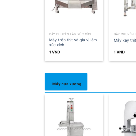
DÂY CHUYỀN LÀM XÚC XÍCH
DÂY CHUYỀN LÀM XÚC XÍCH
Máy sấy xúc xích lạp
Máy xay thịt làm xúc xích
xưởng
1
VNĐ
1
VNĐ
Máy cưa xương