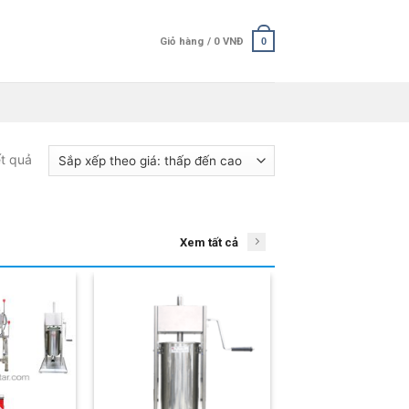
Giỏ hàng /
0
VNĐ
0
ết quả
Xem tất cả