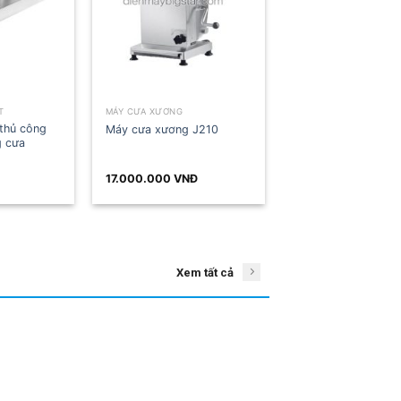
MÁY CƯA XƯƠNG
MÁY CƯA XƯƠNG
Máy cưa xương cắt cá
Máy cưa xương J210
đông lạnh
17.000.000
VNĐ
9.500.000
VNĐ
Xem tất cả