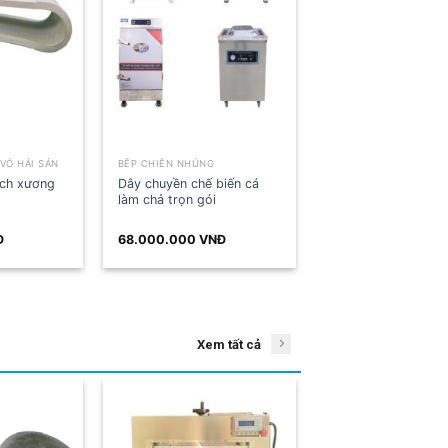
HIÊN NHÚNG
MÁY TÁCH XƯƠNG VỎ HẢI SẢN
huyền chế biến cá
Máy tách xương cá công
ả trọn gói
nghiệp tự động BS-XC350
cỡ lớn
00.000
VNĐ
165.000.000
VNĐ
Xem tất cả