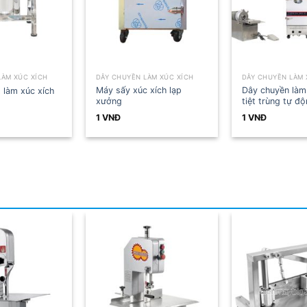
DÂY CHUYỀN LÀM XÚC XÍCH
DÂY CHUYỀN LÀM XÚC XÍCH
Dây chuyền làm xúc xích
Máy nhồi xúc xích công
tiệt trùng tự động trọn gói
nghiệp
1
VNĐ
1
VNĐ