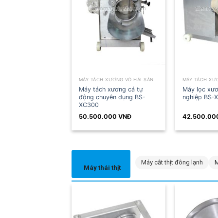
MÁY TÁCH XƯƠNG VỎ HẢI SẢN
MÁY TÁCH XƯƠNG VỎ HẢI SẢN
MÁ
Máy tách xương cá tự
Máy lọc xương cá công
Má
động chuyên dụng BS-
nghiệp BS-XC200
ng
XC300
50.500.000
VNĐ
42.500.000
VNĐ
3
Máy cắt thịt đông lạnh
M
Máy thái thịt