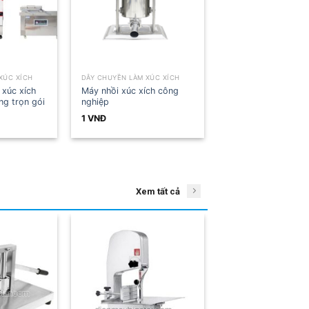
DÂY CHUYỀN LÀM XÚC XÍCH
DÂY CHUYỀN LÀM XÚC XÍCH
Máy đóng gói hút chân
Máy đùn xúc xích tự động
không xúc xích
1
VNĐ
1
VNĐ
Xem tất cả