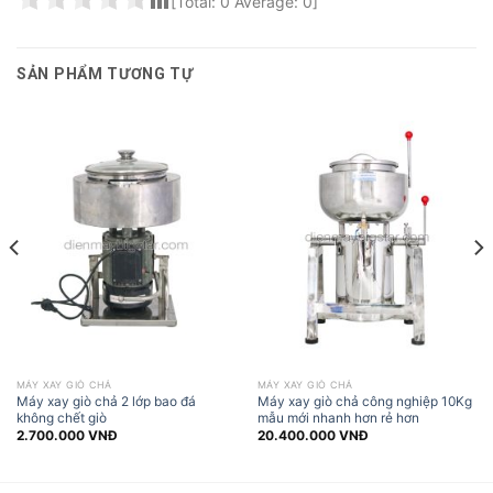
[Total:
0
Average:
0
]
SẢN PHẨM TƯƠNG TỰ
MÁY XAY GIÒ CHẢ
MÁY XAY GIÒ CHẢ
Máy xay giò chả 2 lớp bao đá
Máy xay giò chả công nghiệp 10Kg
không chết giò
mẫu mới nhanh hơn rẻ hơn
2.700.000
VNĐ
20.400.000
VNĐ