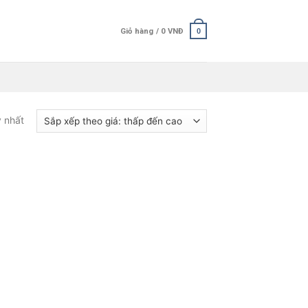
Giỏ hàng /
0
VNĐ
0
y nhất