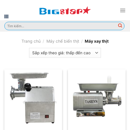
Skip
to
content
Tìm
kiếm:
Trang chủ
/
Máy chế biến thịt
/
Máy xay thịt