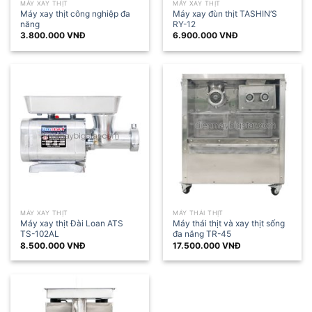
MÁY XAY THỊT
MÁY XAY THỊT
Máy xay thịt công nghiệp đa
Máy xay đùn thịt TASHIN’S
năng
RY-12
3.800.000
VNĐ
6.900.000
VNĐ
MÁY XAY THỊT
MÁY THÁI THỊT
Máy xay thịt Đài Loan ATS
Máy thái thịt và xay thịt sống
TS-102AL
đa năng TR-45
8.500.000
VNĐ
17.500.000
VNĐ