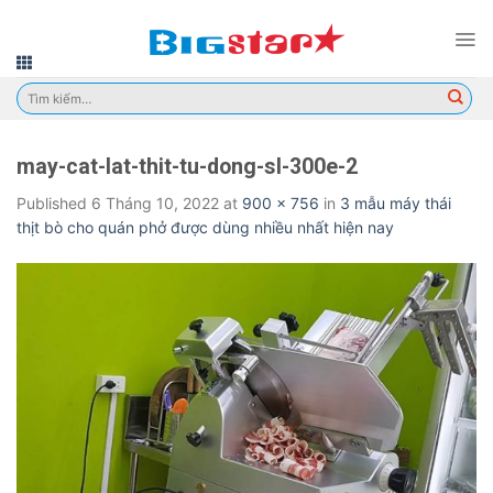
Skip
to
content
Tìm
kiếm:
may-cat-lat-thit-tu-dong-sl-300e-2
Published
6 Tháng 10, 2022
at
900 × 756
in
3 mẫu máy thái
thịt bò cho quán phở được dùng nhiều nhất hiện nay