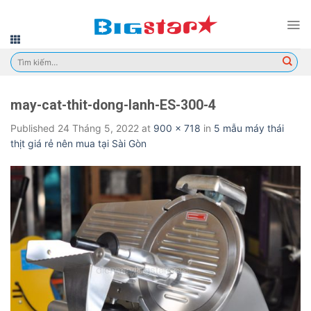
Skip
to
content
Tìm
kiếm:
may-cat-thit-dong-lanh-ES-300-4
Published
24 Tháng 5, 2022
at
900 × 718
in
5 mẫu máy thái
thịt giá rẻ nên mua tại Sài Gòn