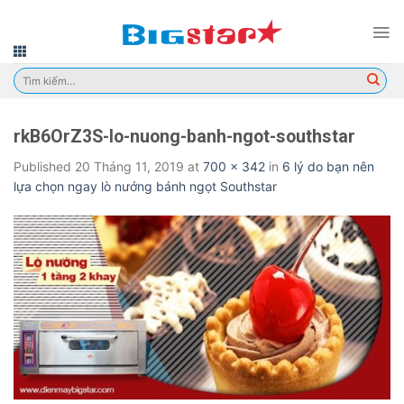
Skip
to
content
Tìm
kiếm:
rkB6OrZ3S-lo-nuong-banh-ngot-southstar
Published
20 Tháng 11, 2019
at
700 × 342
in
6 lý do bạn nên
lựa chọn ngay lò nướng bánh ngọt Southstar