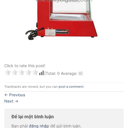
Click to rate this post!
[Total:
0
Average:
0
]
Trackbacks are closed, but you can
post a comment
.
←
Previous
Next
→
Để lại một bình luận
Bạn phải
đăng nhập
để gửi bình luận.