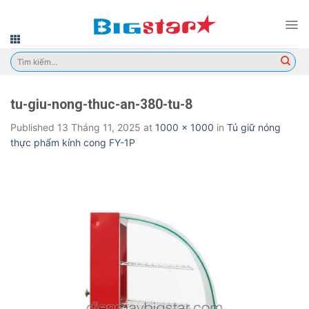
Skip
to
content
Tìm
kiếm:
tu-giu-nong-thuc-an-380-tu-8
Published
13 Tháng 11, 2025
at
1000 × 1000
in
Tủ giữ nóng
thực phẩm kính cong FY-1P