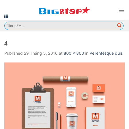
Skip
to
content
Tìm
kiếm:
4
Published
29 Tháng 5, 2016
at
800 × 800
in
Pellentesque quis