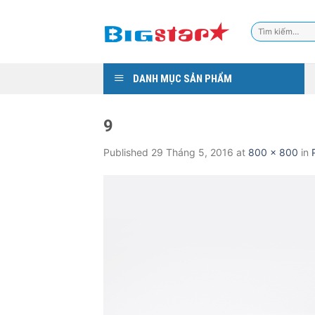
Skip
to
Tìm
content
kiếm:
DANH MỤC SẢN PHẨM
9
Published
29 Tháng 5, 2016
at
800 × 800
in