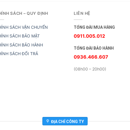
HÍNH SÁCH – QUY ĐỊNH
LIÊN HỆ
HÍNH SÁCH VẬN CHUYỂN
TỔNG ĐÀI MUA HÀNG
0911.005.012
HÍNH SÁCH BẢO MẬT
HÍNH SÁCH BẢO HÀNH
TỔNG ĐÀI BẢO HÀNH
HÍNH SÁCH ĐỔI TRẢ
0936.466.607
(08h00 – 20h00)
ĐỊA CHỈ CÔNG TY