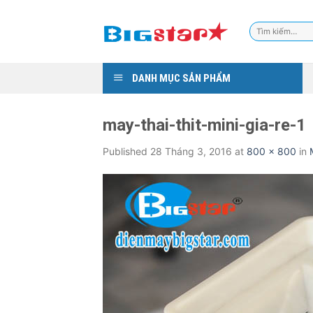
Skip
to
Tìm
content
kiếm:
DANH MỤC SẢN PHẨM
may-thai-thit-mini-gia-re-1
Published
28 Tháng 3, 2016
at
800 × 800
in