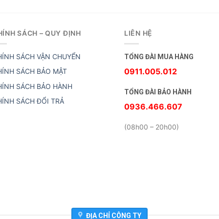
HÍNH SÁCH – QUY ĐỊNH
LIÊN HỆ
HÍNH SÁCH VẬN CHUYỂN
TỔNG ĐÀI MUA HÀNG
0911.005.012
HÍNH SÁCH BẢO MẬT
HÍNH SÁCH BẢO HÀNH
TỔNG ĐÀI BẢO HÀNH
HÍNH SÁCH ĐỔI TRẢ
0936.466.607
(08h00 – 20h00)
ĐỊA CHỈ CÔNG TY