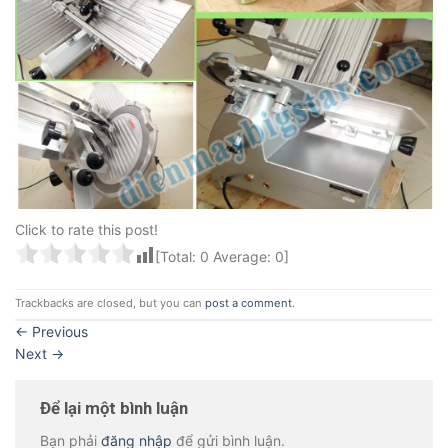
Click to rate this post!
[Total:
0
Average:
0
]
Trackbacks are closed, but you can
post a comment
.
←
Previous
Next
→
Để lại một bình luận
Bạn phải
đăng nhập
để gửi bình luận.