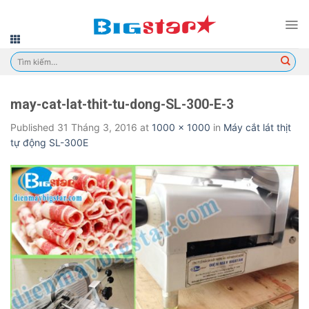
Skip
to
content
Tìm
kiếm:
may-cat-lat-thit-tu-dong-SL-300-E-3
Published
31 Tháng 3, 2016
at
1000 × 1000
in
Máy cắt lát thịt
tự động SL-300E