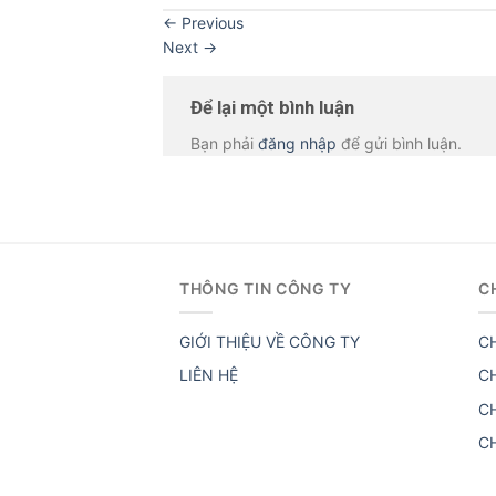
←
Previous
Next
→
Để lại một bình luận
Bạn phải
đăng nhập
để gửi bình luận.
THÔNG TIN CÔNG TY
C
GIỚI THIỆU VỀ CÔNG TY
C
LIÊN HỆ
C
C
C