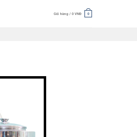
Giỏ hàng /
0
VNĐ
0