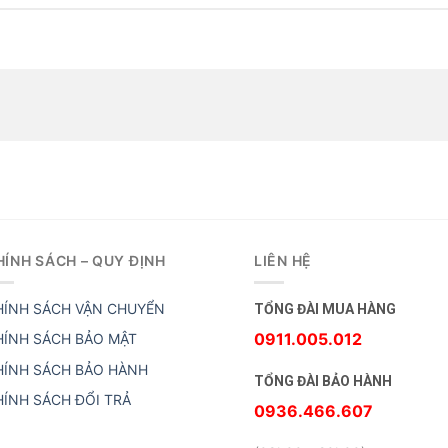
HÍNH SÁCH – QUY ĐỊNH
LIÊN HỆ
HÍNH SÁCH VẬN CHUYỂN
TỔNG ĐÀI MUA HÀNG
0911.005.012
HÍNH SÁCH BẢO MẬT
HÍNH SÁCH BẢO HÀNH
TỔNG ĐÀI BẢO HÀNH
HÍNH SÁCH ĐỔI TRẢ
0936.466.607