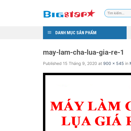
Skip
to
Tìm
content
kiếm:
DANH MỤC SẢN PHẨM
may-lam-cha-lua-gia-re-1
Published
15 Tháng 9, 2020
at
900 × 545
in