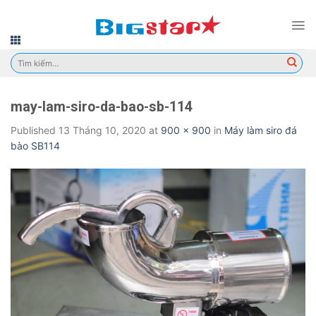
Skip
to
content
Tìm
kiếm:
may-lam-siro-da-bao-sb-114
Published
13 Tháng 10, 2020
at
900 × 900
in
Máy làm siro đá
bào SB114