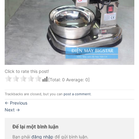
Click to rate this post!
[Total:
0
Average:
0
]
Trackbacks are closed, but you can
post a comment
.
←
Previous
Next
→
Để lại một bình luận
Bạn phải
đăng nhập
để gửi bình luận.