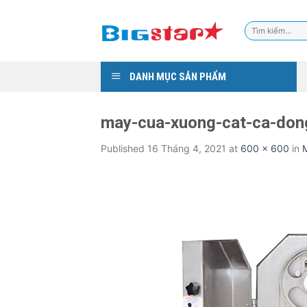
Skip
to
Tìm
content
kiếm:
DANH MỤC SẢN PHẨM
may-cua-xuong-cat-ca-don
Published
16 Tháng 4, 2021
at
600 × 600
in