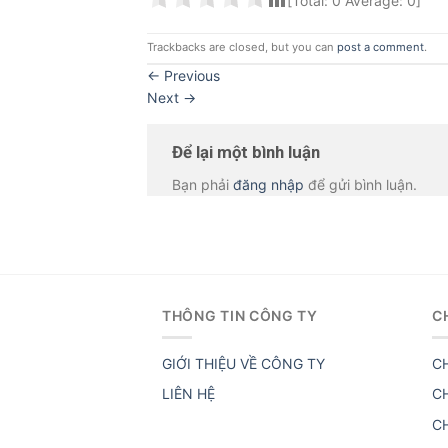
[Total:
0
Average:
0
]
Trackbacks are closed, but you can
post a comment
.
←
Previous
Next
→
Để lại một bình luận
Bạn phải
đăng nhập
để gửi bình luận.
THÔNG TIN CÔNG TY
C
GIỚI THIỆU VỀ CÔNG TY
C
LIÊN HỆ
C
C