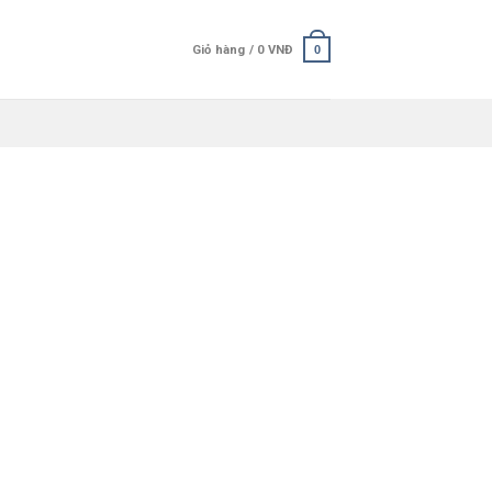
Giỏ hàng /
0
VNĐ
0