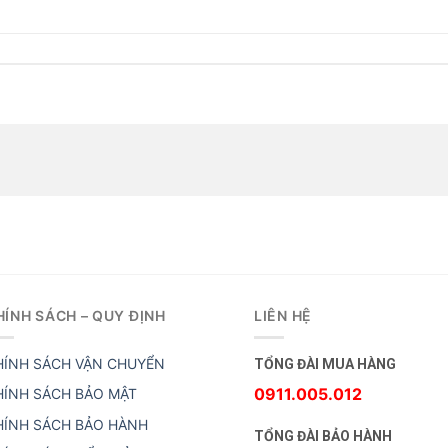
HÍNH SÁCH – QUY ĐỊNH
LIÊN HỆ
HÍNH SÁCH VẬN CHUYỂN
TỔNG ĐÀI MUA HÀNG
0911.005.012
HÍNH SÁCH BẢO MẬT
HÍNH SÁCH BẢO HÀNH
TỔNG ĐÀI BẢO HÀNH