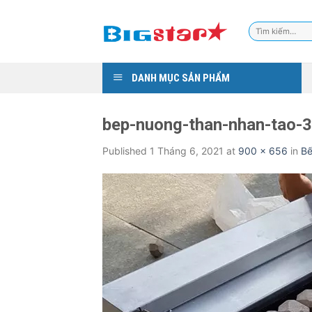
Skip
to
Tìm
content
kiếm:
DANH MỤC SẢN PHẨM
bep-nuong-than-nhan-tao-3
Published
1 Tháng 6, 2021
at
900 × 656
in
Bế