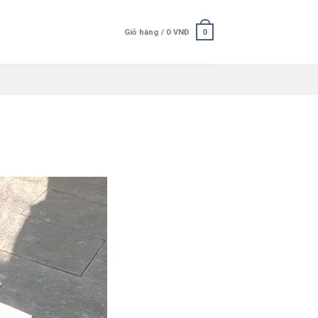
Giỏ hàng /
0
VNĐ
0