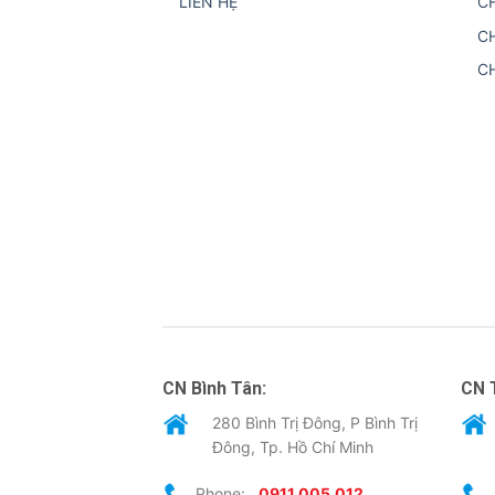
LIÊN HỆ
C
C
C
CN Bình Tân:
CN 
280 Bình Trị Đông, P Bình Trị
Đông, Tp. Hồ Chí Minh
Phone:
0911.005.012