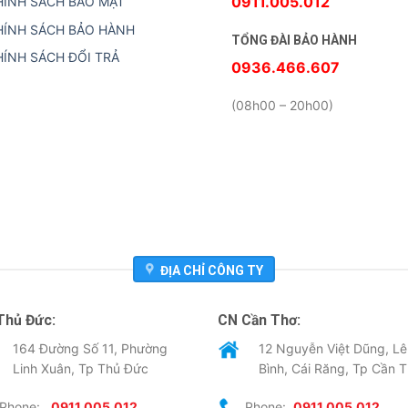
0911.005.012
HÍNH SÁCH BẢO MẬT
HÍNH SÁCH BẢO HÀNH
TỔNG ĐÀI BẢO HÀNH
HÍNH SÁCH ĐỔI TRẢ
0936.466.607
(08h00 – 20h00)
ĐỊA CHỈ CÔNG TY
Thủ Đức:
CN Cần Thơ:
164 Đường Số 11, Phường
12 Nguyễn Việt Dũng, Lê
Linh Xuân, Tp Thủ Đức
Bình, Cái Răng, Tp Cần 
Phone:
0911.005.012
Phone:
0911.005.012