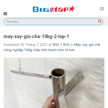
Skip
to
content
Tìm
kiếm:
may-xay-gio-cha-10kg-2-lop-1
Published
30 Tháng 7, 2021
at
900 × 850
in
Máy xay giò chả
công nghiệp 10Kg mẫu mới nhanh hơn rẻ hơn