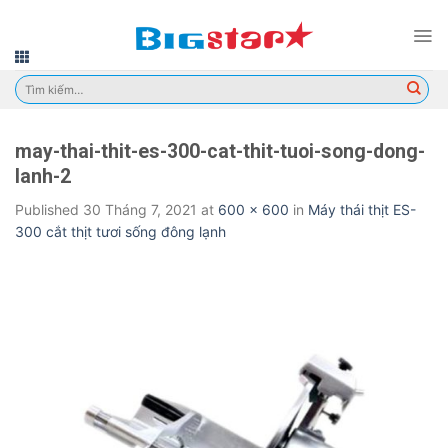
Skip
to
content
Tìm
kiếm:
may-thai-thit-es-300-cat-thit-tuoi-song-dong-
lanh-2
Published
30 Tháng 7, 2021
at
600 × 600
in
Máy thái thịt ES-
300 cắt thịt tươi sống đông lạnh