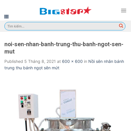
Skip
to
content
Tìm
kiếm:
noi-sen-nhan-banh-trung-thu-banh-ngot-sen-
mut
Published
5 Tháng 8, 2021
at
600 × 600
in
Nồi sên nhân bánh
trung thu bánh ngọt sên mứt