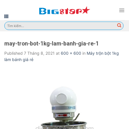
Skip
to
content
Tìm
kiếm:
may-tron-bot-1kg-lam-banh-gia-re-1
Published
7 Tháng 8, 2021
at
600 × 600
in
Máy trộn bột 1kg
làm bánh giá rẻ