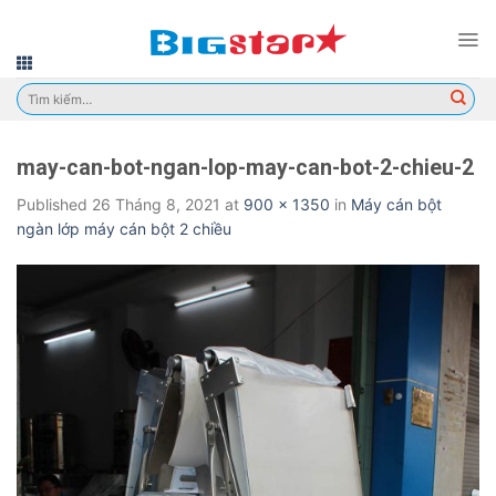
Skip
to
content
Tìm
kiếm:
may-can-bot-ngan-lop-may-can-bot-2-chieu-2
Published
26 Tháng 8, 2021
at
900 × 1350
in
Máy cán bột
ngàn lớp máy cán bột 2 chiều