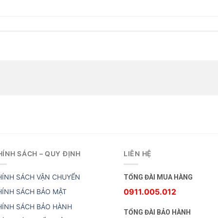
HÍNH SÁCH – QUY ĐỊNH
LIÊN HỆ
HÍNH SÁCH VẬN CHUYỂN
TỔNG ĐÀI MUA HÀNG
0911.005.012
HÍNH SÁCH BẢO MẬT
HÍNH SÁCH BẢO HÀNH
TỔNG ĐÀI BẢO HÀNH