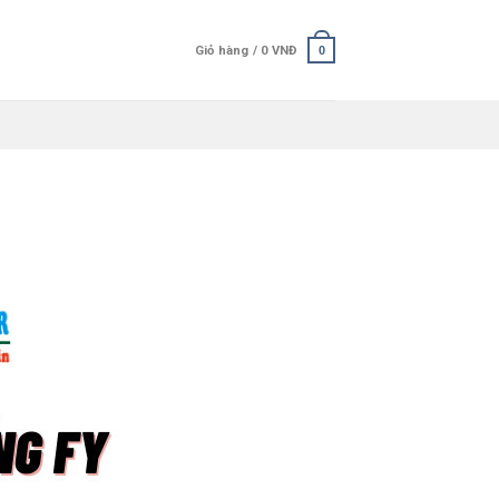
Giỏ hàng /
0
VNĐ
0