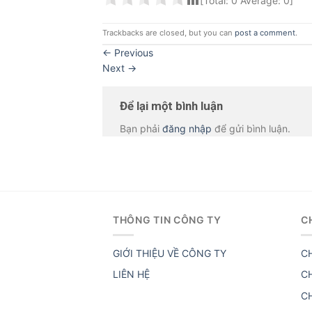
[Total:
0
Average:
0
]
Trackbacks are closed, but you can
post a comment
.
←
Previous
Next
→
Để lại một bình luận
Bạn phải
đăng nhập
để gửi bình luận.
THÔNG TIN CÔNG TY
C
GIỚI THIỆU VỀ CÔNG TY
C
LIÊN HỆ
C
C