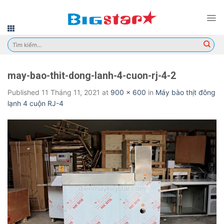
Skip
to
content
Tìm
kiếm:
may-bao-thit-dong-lanh-4-cuon-rj-4-2
Published
11 Tháng 11, 2021
at
900 × 600
in
Máy bào thịt đông
lạnh 4 cuộn RJ-4