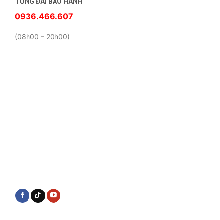
TỔNG ĐÀI BẢO HÀNH
0936.466.607
(08h00 – 20h00)