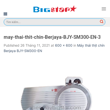
Skip
to
content
Tìm
kiếm:
may-thai-thit-chin-Berjaya-BJY-SM300-EN-3
Published
26 Tháng 11, 2021
at
600 × 600
in
Máy thái thịt chín
Berjaya BJY-SM300-EN