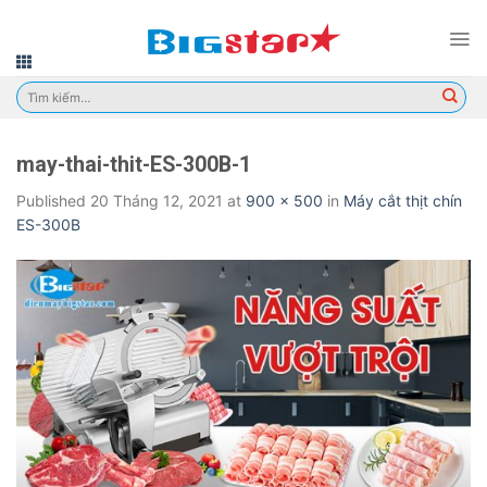
Skip
to
content
Tìm
kiếm:
may-thai-thit-ES-300B-1
Published
20 Tháng 12, 2021
at
900 × 500
in
Máy cắt thịt chín
ES-300B